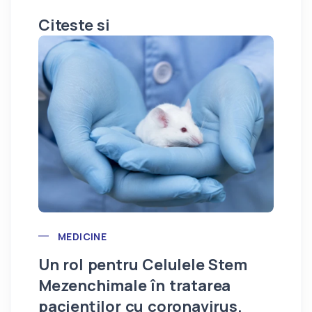
Citeste si
Re
în
tr
POST CATEGORY
MEDICINE
îm
Un rol pentru Celulele Stem
Mezenchimale în tratarea
pacienților cu coronavirus.