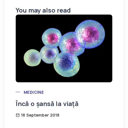
You may also read
Se
in
POST CATEGORY
MEDICINE
Încă o șansă la viață
18 September 2018