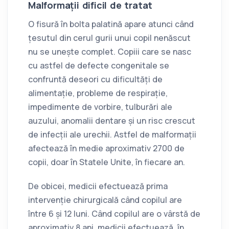
Malformații dificil de tratat
O fisură în bolta palatină apare atunci când
țesutul din cerul gurii unui copil nenăscut
nu se unește complet. Copiii care se nasc
cu astfel de defecte congenitale se
confruntă deseori cu dificultăți de
alimentație, probleme de respirație,
impedimente de vorbire, tulburări ale
auzului, anomalii dentare și un risc crescut
de infecții ale urechii. Astfel de malformații
afectează în medie aproximativ 2700 de
copii, doar în Statele Unite, în fiecare an.
De obicei, medicii efectuează prima
intervenție chirurgicală când copilul are
între 6 și 12 luni. Când copilul are o vârstă de
aproximativ 8 ani, medicii efectuează, în