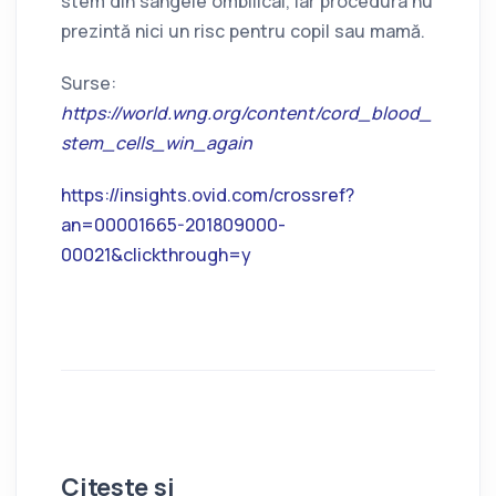
stem din sângele ombilical, iar procedura nu
prezintă nici un risc pentru copil sau mamă.
Surse:
https://world.wng.org/content/cord_blood_
stem_cells_win_again
https://insights.ovid.com/crossref?
an=00001665-201809000-
00021&clickthrough=y
Citeste si