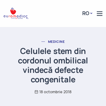
Header Logo
RO
POST CATEGORY
MEDICINE
Celulele stem din
cordonul ombilical
vindecă defecte
congenitale
18 octombrie 2018