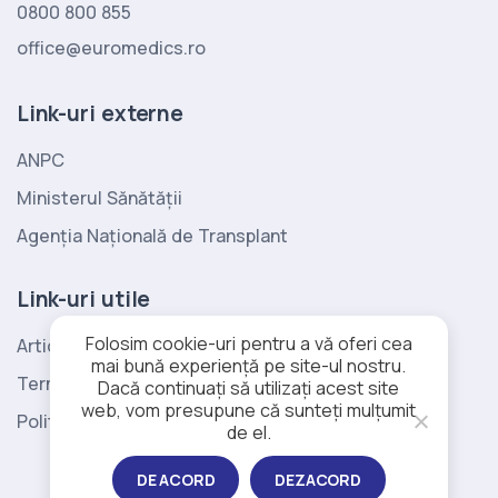
0800 800 855
office@euromedics.ro
Link-uri externe
ANPC
Ministerul Sănătății
Agenția Națională de Transplant
Link-uri utile
Folosim cookie-uri pentru a vă oferi cea
Articole di medicine
mai bună experiență pe site-ul nostru.
Termeni si conditii
Dacă continuați să utilizați acest site
web, vom presupune că sunteți mulțumit
Politica de cookies
de el.
DE ACORD
DEZACORD