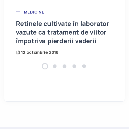
POST CATEGORY
MEDICINE
Retinele cultivate în laborator
Ce
vazute ca tratament de viitor
es
împotriva pierderii vederii
1
12 octombrie 2018